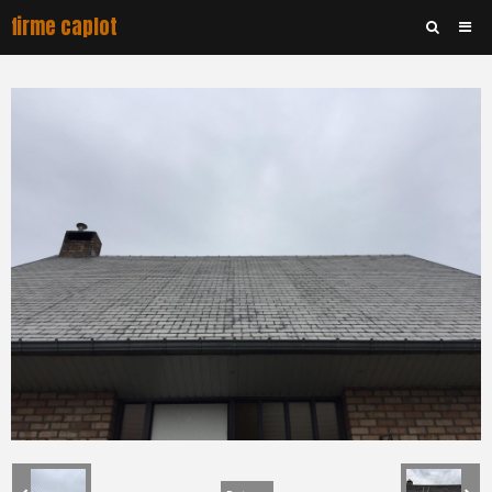
firme caplot
Accueil
Album
Contact